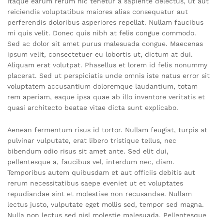
Itaque earum rerum hic tenetur a sapiente delectus, ut aut
reiciendis voluptatibus maiores alias consequatur aut
perferendis doloribus asperiores repellat. Nullam faucibus
mi quis velit. Donec quis nibh at felis congue commodo.
Sed ac dolor sit amet purus malesuada congue. Maecenas
ipsum velit, consectetuer eu lobortis ut, dictum at dui.
Aliquam erat volutpat. Phasellus et lorem id felis nonummy
placerat. Sed ut perspiciatis unde omnis iste natus error sit
voluptatem accusantium doloremque laudantium, totam
rem aperiam, eaque ipsa quae ab illo inventore veritatis et
quasi architecto beatae vitae dicta sunt explicabo.
Aenean fermentum risus id tortor. Nullam feugiat, turpis at
pulvinar vulputate, erat libero tristique tellus, nec
bibendum odio risus sit amet ante. Sed elit dui,
pellentesque a, faucibus vel, interdum nec, diam.
Temporibus autem quibusdam et aut officiis debitis aut
rerum necessitatibus saepe eveniet ut et voluptates
repudiandae sint et molestiae non recusandae. Nullam
lectus justo, vulputate eget mollis sed, tempor sed magna.
Nulla non lectus sed nisl molestie malesuada. Pellentesque