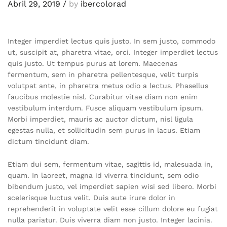
Abril 29, 2019
/
by
ibercolorad
Integer imperdiet lectus quis justo. In sem justo, commodo
ut, suscipit at, pharetra vitae, orci. Integer imperdiet lectus
quis justo. Ut tempus purus at lorem. Maecenas
fermentum, sem in pharetra pellentesque, velit turpis
volutpat ante, in pharetra metus odio a lectus. Phasellus
faucibus molestie nisl. Curabitur vitae diam non enim
vestibulum interdum. Fusce aliquam vestibulum ipsum.
Morbi imperdiet, mauris ac auctor dictum, nisl ligula
egestas nulla, et sollicitudin sem purus in lacus. Etiam
dictum tincidunt diam.
Etiam dui sem, fermentum vitae, sagittis id, malesuada in,
quam. In laoreet, magna id viverra tincidunt, sem odio
bibendum justo, vel imperdiet sapien wisi sed libero. Morbi
scelerisque luctus velit. Duis aute irure dolor in
reprehenderit in voluptate velit esse cillum dolore eu fugiat
nulla pariatur. Duis viverra diam non justo. Integer lacinia.