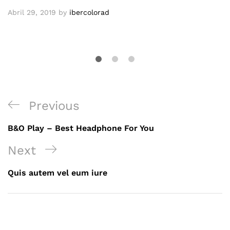
Abril 29, 2019
by
ibercolorad
Navegação
Previous
Previous
de
Post
B&O Play – Best Headphone For You
artigos
Next
Next
Post
Quis autem vel eum iure